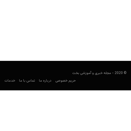
پیش بینی فوتبال؛ لیورپول و فلامینگو
فوتبالی
دسامبر 21, 2019
فینال جام باشگاه های جهان امروز برگزار می شود تا یورگن کلوپ برای
اولین بار فرصت پیدا کند تا...
© 2020 - مجله خبری و آموزشی بخت
حریم خصوصی
درباره ما
تماس با ما
خدمات