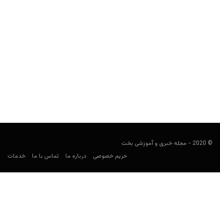
راهنمای پیش بینی لیگ آذربایجان
فوتبالی
ژانویه 9, 2021
راهنمای لیگ آذربایجان، نگاهی به لیگ این کشور و آمار تیم‌هایی مثل
قره باغ، سومقاییت، صباح و نفتچی باکو...
© 2020 - مجله خبری و آموزشی بخت
حریم خصوصی
درباره ما
تماس با ما
خدمات