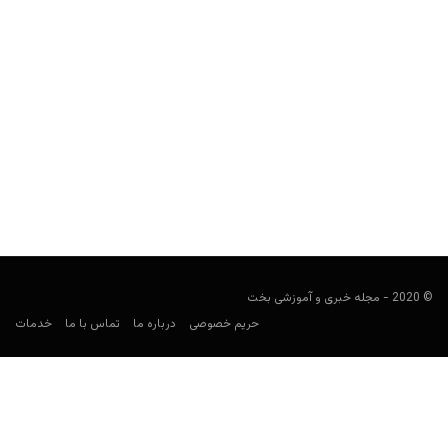
دوست دختر تتلو
سپیده پیشرو
سپتامبر 16, 2019
بلاخره دوست دختر و پارتنر تتلو (مدیر سایت تتل بت) کیست؟
© 2020 - مجله خبری و آموزشی بخت
حریم خصوصی
درباره ما
تماس با ما
خدمات