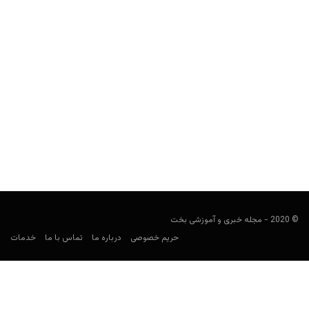
لیست بزرگترین تورنمنت های پوکر دنیا در تاریخ
user15
فوریه 8, 2020
در طی 8 سال اخیر، بزرگترین تورنمنت پوکر در دنیا رویداد اصلی تورنمنت
جهانی پوکر یا اختصارا WSOP بوده...
© 2020 - مجله خبری و آموزشی بخت
حریم خصوصی
درباره ما
تماس با ما
خدمات