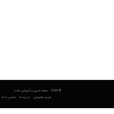
تامی کارمایکل (Tommy Carmichael)؛ بزرگترین متقلبِ کازینو
هومن محسنی
مارس 16, 2020
چهار دهه به تقلب ب
© 2020 - مجله خبری و آموزشی بخت
حریم خصوصی
درباره ما
تماس با ما