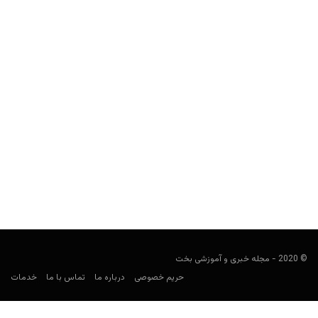
هافبک 19 ساله‌ی لیدز به دلیل شرط بندی روی مسابقات
تیمش، برای شش هفته از هر فعالیت مربوط به فوتبال
محروم شد
مجید جان‌ملکی
سپتامبر 10, 2019
پیراهن لیدزیونایتد، حاوی نام یک برند شرط بندی است، با این حال یک
بازیکن این باشگاه به دلیل شرط...
© 2020 - مجله خبری و آموزشی بخت
حریم خصوصی
درباره ما
تماس با ما
خدمات