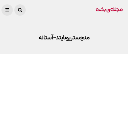
منچستریونایتد-آستانه