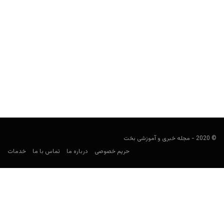
پیش بینی فوتبال؛ منچستریونایتد و آستانه
فوتبالی
سپتامبر 19, 2019
در پست های پیش بینی فوتبال، قصد داریم در مورد بازی های مهم
روز که همچنان برای شرط بندی جذاب به نظر می رسند،...
© 2020 - مجله خبری و آموزشی بخت
حریم خصوصی
درباره ما
تماس با ما
خدمات