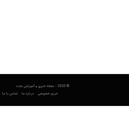
سایت شرط‌بندی بت ریورز (Bet Rivers)
user41
جولای 1, 2023
بت ریورز (Bet Rivers) از
فراوانی در
© 2020 - مجله خبری و آموزشی بخت
حریم خصوصی
درباره ما
تماس با ما