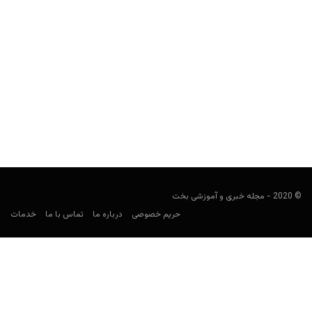
10 نقل قول تاریخی در خصوص شرط بندی و قمار
مجید جان‌ملکی
مارس 18, 2020
مردان بزرگ تاریخ، گاها زندگی روتین را تکراری دیدند و سعی کردند سراغ
قمار بروند یا حداقل چیزی برای...
© 2020 - مجله خبری و آموزشی بخت
حریم خصوصی
درباره ما
تماس با ما
خدمات