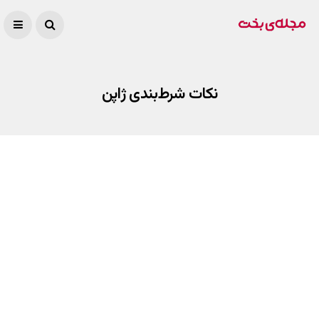
نکات شرط‌بندی ژاپن