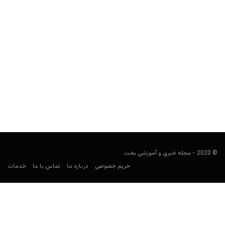
در ام.ام.ای (MMA) روی چه کسانی شرطبندی کنیم؟ 6 نکته
طلایی و کاربردی
user0021
مارس 15, 2022
چگونه می‌توان فایترهای برنده و پولساز را برای شرطبندی در MMA پیدا
کرد؟ این مقاله پیش‌بینی شما را می‌تواند...
© 2020 - مجله خبری و آموزشی بخت
حریم خصوصی
درباره ما
تماس با ما
خدمات