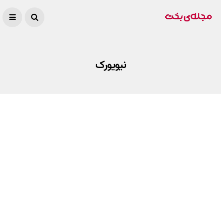
نیویورک