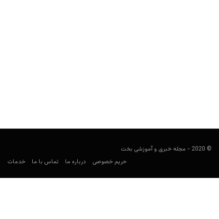
آشنایی با بهترین کازینوهای جهان؛ بینینز هورس شو در لاس
وگاس
مجید جان‌ملکی
آوریل 24, 2020
جک بینین یک لاس وگاسی تمام‌عیار بود. مردی که شاخ بزرگی از گاو
جلوی ماشین کروکی خود قرار داده...
© 2020 - مجله خبری و آموزشی بخت
حریم خصوصی
درباره ما
تماس با ما
خدمات