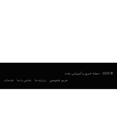
بازی هش دایس (Hash Dice)
user41
فوریه 4, 2022
بازی هش دایس (Hash Dice) یا هش تاس، یک بازی مبتنی بر بلاکچین
است که توسط Bc Game معرفی...
© 2020 - مجله خبری و آموزشی بخت
حریم خصوصی
درباره ما
تماس با ما
خدمات