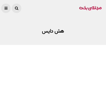
هش دایس