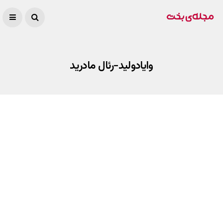
وایادولید-رئال مادرید