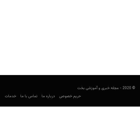
پیش بینی بازی وایادولید و رئال مادرید
فوتبالی
فوریه 19, 2021
بازی وایادولید و رئال مادرید در لالیگا اسپانیا را برای پیش بینی فوتبال
بررسی و معتبرترین سایت شرط بندی...
© 2020 - مجله خبری و آموزشی بخت
حریم خصوصی
درباره ما
تماس با ما
خدمات