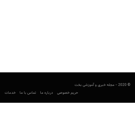
15 وبلاگ برتر قمار که باید دنبال کنید
user00021
دسامبر 17, 2023
قماربازان آنلاین همیشه به دنبال راه‌هایی برای بهبود استراتژی هستند و
وبلاگ‌ برتر قمار راهی عالی برای کسب دانش...
© 2020 - مجله خبری و آموزشی بخت
حریم خصوصی
درباره ما
تماس با ما
خدمات