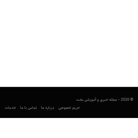
سایت شرطبندی وی آی پی بت (vipbet)
هومن محسنی
اکتبر 14, 2019
در ادامه معرفی سایت های شرطبندی، به معرفی سایت وی آی پی بت
(به انگلیسی: vipbet) خواهیم پرداخت. می...
© 2020 - مجله خبری و آموزشی بخت
حریم خصوصی
درباره ما
تماس با ما
خدمات