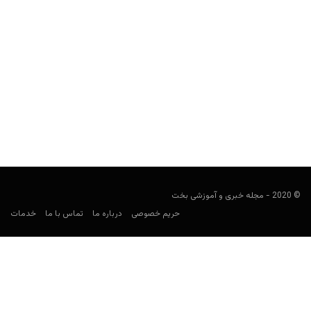
راهنمای کامل شرط بندی در مسابقات بسکتبال NBA
user0021
دسامبر 13, 2021
اگر علاقمند به مسابقات بسکتبال NBA هستید و قصد شرطبندی روی
این مسابقات به صورت حرفه‌ای را دارید، خواندن...
© 2020 - مجله خبری و آموزشی بخت
حریم خصوصی
درباره ما
تماس با ما
خدمات