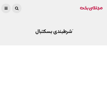
َشرطبندی بسکتبال