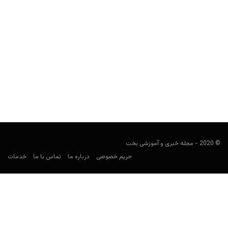
راهنمای پیش بینی لیگ یونان
فوتبالی
ژانویه 3, 2021
راهنمای لیگ یونان برای شرط بندی فوتبال، می‌تواند شما را در بستن
روی تیم هایی مثل المپیاکوس، پائوک، پاناتینایکوس...
© 2020 - مجله خبری و آموزشی بخت
حریم خصوصی
درباره ما
تماس با ما
خدمات