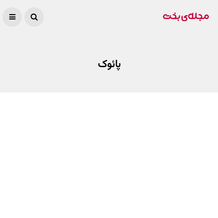
پائوک