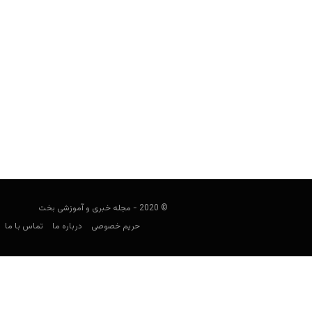
بهترین کازینوهای آنلاین برای پاداش 2023
user0021
می 30, 2023
ما بهترین وب‌سایت‌های کازینو آنلاین را ب
تبلی
© 2020 - مجله خبری و آموزشی بخت
حریم خصوصی
درباره ما
تماس با ما