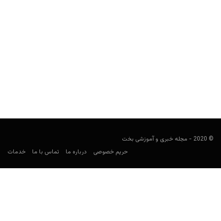
پارسیگرام چیست؟ طریقه شارژ حساب سایت شرط بندی با آن
مجید جان‌ملکی
مارس 30, 2020
نام مونتیگو، دور هرچه مربوط به شرط بندی در مارکت ایران است، به
چشم می‌خورد. این بار نیز سراغ...
© 2020 - مجله خبری و آموزشی بخت
حریم خصوصی
درباره ما
تماس با ما
خدمات