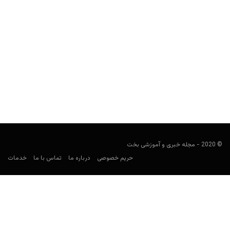
راهنمای پیش بینی لیگ یونان
فوتبالی
ژانویه 3, 2021
راهنمای لیگ یونان برای شرط بندی فوتبال، می‌تواند شما را در بستن
روی تیم هایی مثل المپیاکوس، پائوک، پاناتینایکوس...
© 2020 - مجله خبری و آموزشی بخت
حریم خصوصی
درباره ما
تماس با ما
خدمات