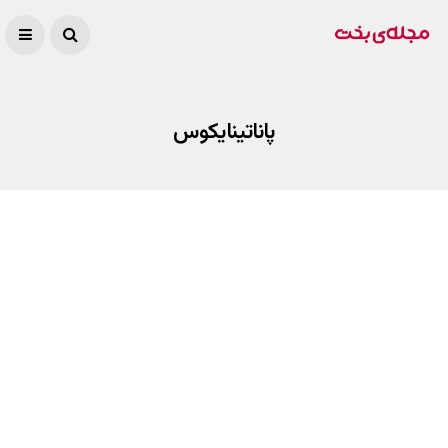
پاناتینایکوس