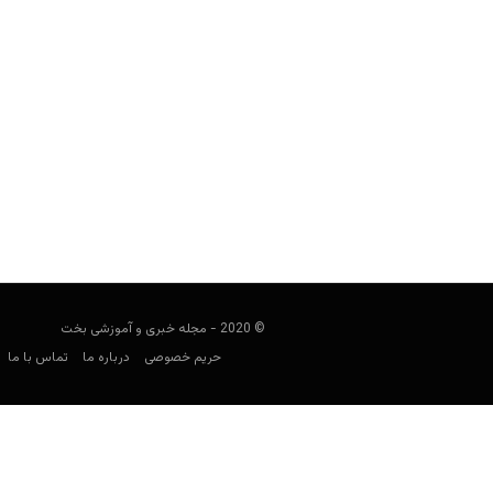
راهنمای پیش بینی یورو ۲۰۲۰: گروه B
کارشناس فوتبال
ژوئن 5, 2021
پیش بینی گروه B یورو، دومی
© 2020 - مجله خبری و آموزشی بخت
حریم خصوصی
درباره ما
تماس با ما