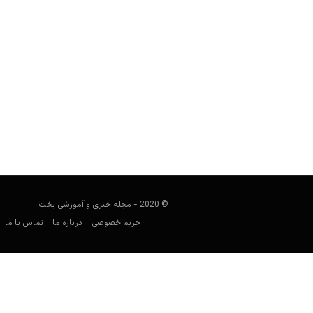
بزرگترین کازینوهای جهان، معرفی 10 کازینوی بزرگ دنیا
user15
ژانویه 31, 2020
در این مطلب بزگرتین کازینوهای فیزیکی د
برای آشن
© 2020 - مجله خبری و آموزشی بخت
حریم خصوصی
درباره ما
تماس با ما