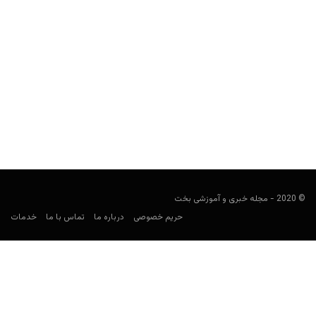
کازینو لومابت (lumabet) در گرجستان
user41
ژانویه 28, 2022
لومابت (به انگلیسی: lumabet) یک کازینو فیزیکی مدرن است که در
سال 2021 در تفلیس پایتخت گرجستان فعال خود...
© 2020 - مجله خبری و آموزشی بخت
حریم خصوصی
درباره ما
تماس با ما
خدمات