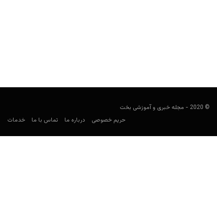
10 کازینو لوکس در آفریقای جنوبی
user0021
سپتامبر 17, 2023
آفریقای جنوبی یکی از جذا‌ب‌ترین مقاصد گردشگری است. کازینوهای این
کشور نیز خوب هستند. در اینجا 10 مورد برتر...
© 2020 - مجله خبری و آموزشی بخت
حریم خصوصی
درباره ما
تماس با ما
خدمات