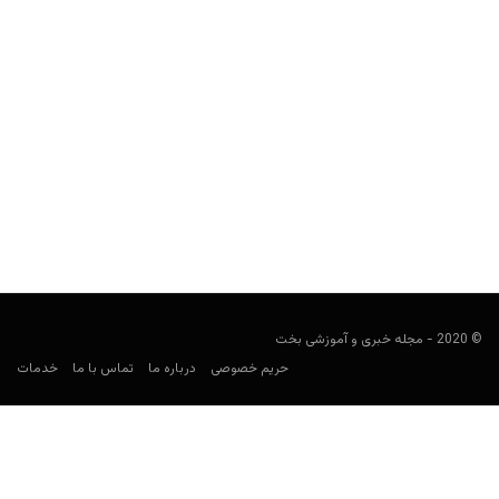
آشنایی با بهترین کازینوهای جهان؛ وین استار، بزرگترین کازینوی
آمریکا
مجید جان‌ملکی
می 4, 2020
تاکرویل تاکرویل، شهری کوچک در ایالت اوکلوهامای آمریکا است. این
شهر در جنوب این ایالت جا گرفته است و...
© 2020 - مجله خبری و آموزشی بخت
حریم خصوصی
درباره ما
تماس با ما
خدمات