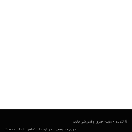
9 زن از کازینویی در لاس وگاس به دلیل محیط ناامن جنسی
شکایت کردند؛ پای یکی از دوستان ترامپ گیر است
مجید جان‌ملکی
اکتبر 6, 2019
مرد 77 ساله آمریکایی، به نظر قصد تغییر رویه ندارد.
© 2020 - مجله خبری و آموزشی بخت
حریم خصوصی
درباره ما
تماس با ما
خدمات