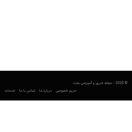
سایت پوکر کلاب ClubWPT
user41
ژانویه 16, 2022
کلاب WPT یکی از سایت‌های ارائه دهنده بازی پوکر آنلاین است و این
سایت اسپانسر اصلی تورنومنت جهانی پوکر...
© 2020 - مجله خبری و آموزشی بخت
حریم خصوصی
درباره ما
تماس با ما
خدمات