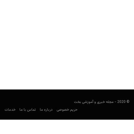
پای خواهرِ کوای لنارد در ماجرای قتل یک زن مسن در کازینو گیر
است
مجید جان‌ملکی
سپتامبر 9, 2019
کوای لنارد سالانه 32 میلیون دلار دستمزد می‌گیرد و پای خواهرش در
ماجرای دزدی از کیفی که حدود هزار...
© 2020 - مجله خبری و آموزشی بخت
حریم خصوصی
درباره ما
تماس با ما
خدمات