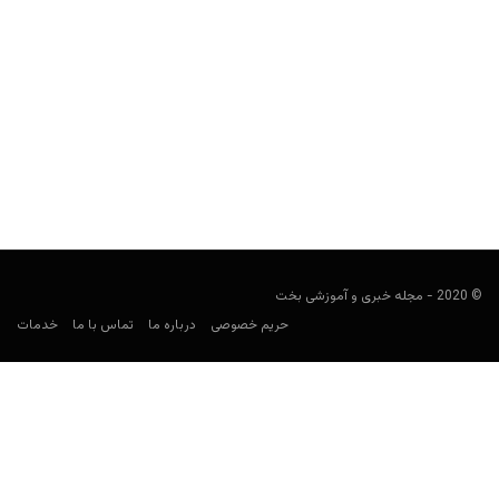
10 پوکرباز ایرانی برتر چه کسانی هستند؟
مجید جان‌ملکی
سپتامبر 4, 2019
مسابقات پوکر به صورت رسمی در ایران برگزار نمی‌شود اما نفراتی در
لیست ذیل به چشم می‌خورند که در...
© 2020 - مجله خبری و آموزشی بخت
حریم خصوصی
درباره ما
تماس با ما
خدمات