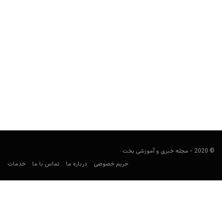
رافائلا بکران؛ خواهر نیمار کیست؟ از مهمانی‌های جنجالی تا
اینستاگرام
کارشناس فوتبال
فوریه 13, 2025
رافائلا بکران یا رافائلا سانتوس، خواهر نیمار است که به واسطه
مهمانی‌های جنجالی، رابطه با گابریل باربوسا و فعالیت...
© 2020 - مجله خبری و آموزشی بخت
حریم خصوصی
درباره ما
تماس با ما
خدمات