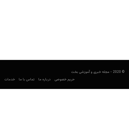
کازینویی کاملا بر پایه ارز دیجیتال ونزوئلا شروع به خواهد کرد
مجید جان‌ملکی
ژانویه 22, 2020
ونزوئلا کشور مرموزی است. کشوری که زمانی حیاط خلوت آمریکا و برای
مدتی در دستان یار غارِ محمود احمدی...
© 2020 - مجله خبری و آموزشی بخت
حریم خصوصی
درباره ما
تماس با ما
خدمات