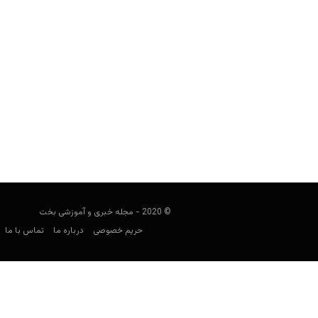
آیا یورو 2020 بزرگترین تورنمنت تاریخ از لحاظ شرط بندی است؟
مجید جان‌ملکی
فوریه 15, 2020
© 2020 - مجله خبری و آموزشی بخت
حریم خصوصی
درباره ما
تماس با ما