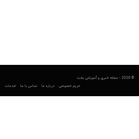
آیا سایت شرط بندی Bet90min به اسنپ مربوط است؟
مجید جان‌ملکی
دسامبر 30, 2019
در شرایط رکورد اقتصادی، گاها شرط بندی و فروش مواد مخدر افزایش
پیدا می‌کنند. در چنین شرایطی به نظر...
© 2020 - مجله خبری و آموزشی بخت
حریم خصوصی
درباره ما
تماس با ما
خدمات