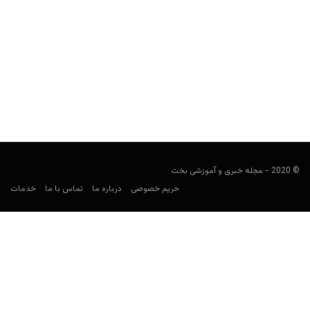
توسعه دهنده خدمات شرط بندی دیجیتین (Digitain)
user41
ژانویه 11, 2022
دیجیتین یک کمپانی جهانی در حوزه شرط بندی است که سرویس‌های
مرتبط را در این حوزه از سال 1999...
© 2020 - مجله خبری و آموزشی بخت
حریم خصوصی
درباره ما
تماس با ما
خدمات