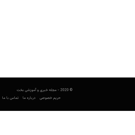
4 ترفند طلایی برای شرط بندی هوشمندانه و سودآور در گلف
user0021
ژانویه 27, 2022
© 2020 - مجله خبری و آموزشی بخت
حریم خصوصی
درباره ما
تماس با ما