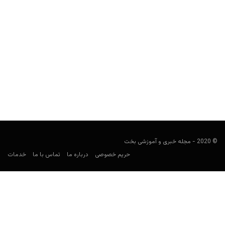
بازی هش دایس (Hash Dice)
user41
فوریه 4, 2022
بازی هش دایس (Hash Dice) یا هش تاس، یک بازی مبتنی بر بلاکچین
است که توسط Bc Game معرفی...
© 2020 - مجله خبری و آموزشی بخت
حریم خصوصی
درباره ما
تماس با ما
خدمات