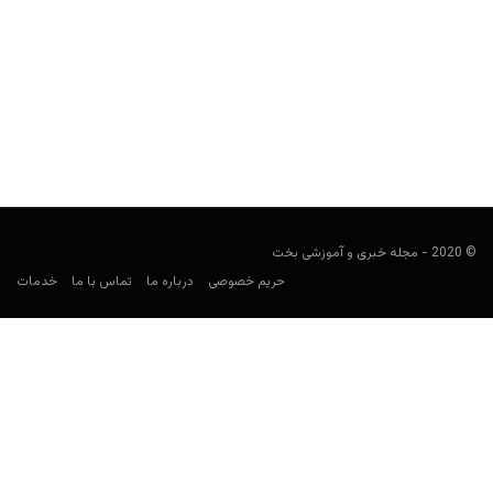
روانشناسی شرط بندی، معرفی سوگیری پس نگر (Hindsight
Bias)
Keyvan Kazemi
ژانویه 11, 2020
می دانید تفاوت موفق ترین شرط بندان فوتبال با بقیه در چیست؟ شاید
فکر کنید به خاطر دانش فوتبالی...
© 2020 - مجله خبری و آموزشی بخت
حریم خصوصی
درباره ما
تماس با ما
خدمات