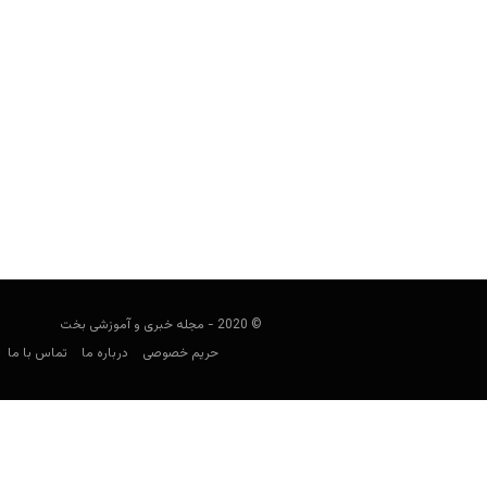
سایت شرط بندی خارجی اینترتاپس (Intertops)
هومن محسنی
آوریل 8, 2020
اینترت
آنلاین است. در 
© 2020 - مجله خبری و آموزشی بخت
حریم خصوصی
درباره ما
تماس با ما