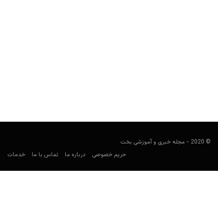
جف لیساندرو کیست؟
Keyvan Kazemi
آوریل 8, 2020
جف لیساندرو پوکرباز کیست؟ مهم ترین افتخارات او چه هستند؟ ثروتی
که از پوکر به دست آورده چقدر است؟...
© 2020 - مجله خبری و آموزشی بخت
حریم خصوصی
درباره ما
تماس با ما
خدمات