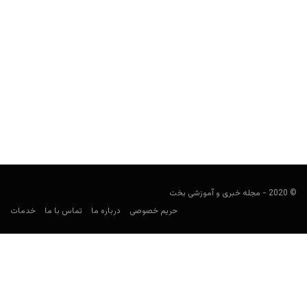
کیت تفت (Keith Taft)؛ نابغه کامپیوتری بلک جک
هومن محسنی
می 10, 2020
کیت تفت (به انگلیسی: Keith Taft) یکی از مشاهیر بازی بلک جک
است، او در سال 2004 به عنوان...
© 2020 - مجله خبری و آموزشی بخت
حریم خصوصی
درباره ما
تماس با ما
خدمات