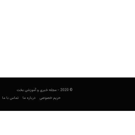
معرفی بازی های کازینویی؛ Let It Ride چیست؟
مجید جان‌ملکی
می 2, 2020
معرفی بازی Let It Ride هم 
© 2020 - مجله خبری و آموزشی بخت
حریم خصوصی
درباره ما
تماس با ما