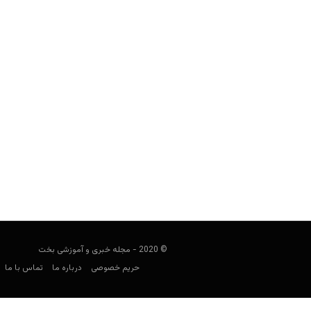
چگونه مانند حرفه‌ای‌ها شرط ببندیم؟ ا
(Moneyline)
user0021
نوامبر 18, 2021
شرط‌بندی مانی‌لاین محبوب‌تری
مرسوم‌ترین روش‌های کسب درآمد ق
© 2020 - مجله خبری و آموزشی بخت
حریم خصوصی
درباره ما
تماس با ما