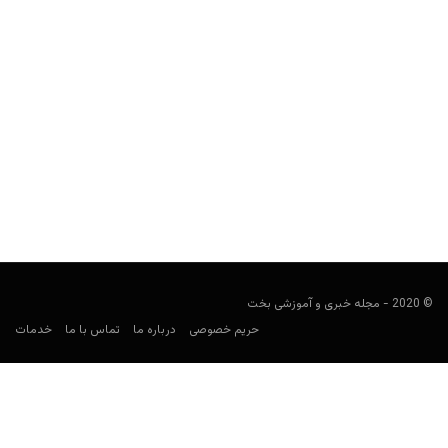
تفاوت بین پوکر با لیمیت (Limit) و بدون لیمیت (No Limit)
در چیست؟
user0021
نوامبر 10, 2021
در این مطلب از مجله بخت قصد داریم به بررسی تفاوت‌ها و ساختار دو
نوع شرط بندی در بازی...
© 2020 - مجله خبری و آموزشی بخت
حریم خصوصی
درباره ما
تماس با ما
خدمات