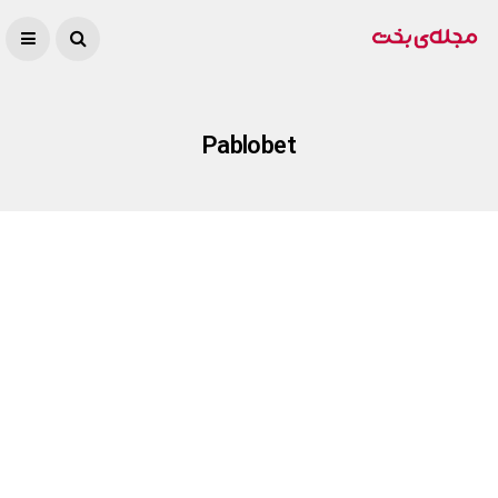
Pablobet