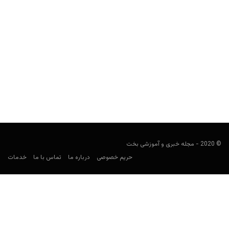
بازی کارتی 6 پیشنهاد سولو (Six Bid Solo)
user0009
فوریه 21, 2023
در این مطلب قرار است به معرفی بازی کارتی 6 پیشنهاد سولو (Six Bid
Solo) بپردازیم. این بازی یک...
© 2020 - مجله خبری و آموزشی بخت
حریم خصوصی
درباره ما
تماس با ما
خدمات