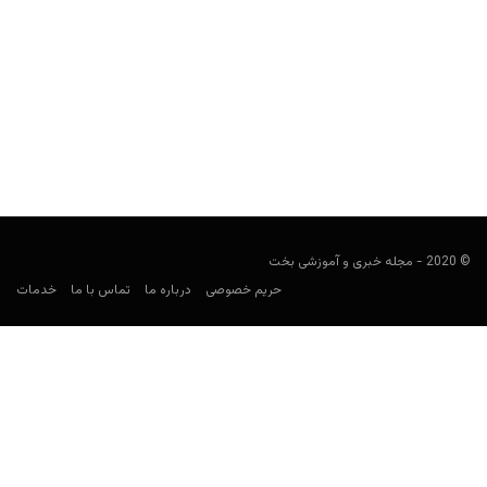
سایت شرط بندی تک برگ (takbarg)
هومن محسنی
دسامبر 30, 2019
سایت شرط بندی تک برگ (به انگلیسی: takbarg) یکی از سایت‌های
شرط بندی ایرانی است که ابتدا فقط پیش...
© 2020 - مجله خبری و آموزشی بخت
حریم خصوصی
درباره ما
تماس با ما
خدمات