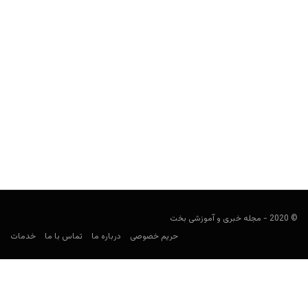
چطور در پوکر حداکثر استفاده را از وجهه خود بکنید؟
Keyvan Kazemi
مارس 22, 2020
سلسله مطالب آموزش پوکر مجله بخت و اقبال: انواع روانشناسی پوکر
دانستن وجهه شما نزد بقیه، فاکتور بااهمیتی در پوکر به حساب...
© 2020 - مجله خبری و آموزشی بخت
حریم خصوصی
درباره ما
تماس با ما
خدمات