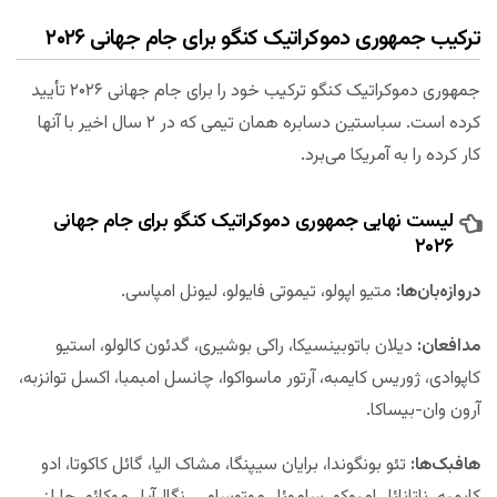
ترکیب جمهوری دموکراتیک کنگو برای جام جهانی ۲۰۲۶
جمهوری دموکراتیک کنگو ترکیب خود را برای جام جهانی ۲۰۲۶ تأیید
کرده است. سباستین دسابره همان تیمی که در ۲ سال اخیر با آنها
کار کرده را به آمریکا می‌برد.
لیست نهایی جمهوری دموکراتیک کنگو برای جام جهانی
۲۰۲۶
دروازه‌بان‌ها:
متیو اپولو، تیموتی فایولو، لیونل امپاسی.
مدافعان:
دیلان باتوبینسیکا، راکی بوشیری، گدئون کالولو، استیو
کاپوادی، ژوریس کایمبه، آرتور ماسواکوا، چانسل امبمبا، اکسل توانزبه،
آرون وان-بیساکا.
هافبک‌ها:
تئو بونگوندا، برایان سیپنگا، مشاک الیا، گائل کاکوتا، ادو